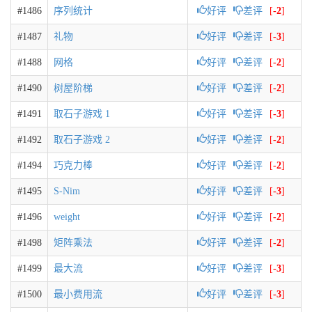
#1486
序列统计
好评
差评
[
-2
]
#1487
礼物
好评
差评
[
-3
]
#1488
网格
好评
差评
[
-2
]
#1490
树屋阶梯
好评
差评
[
-2
]
#1491
取石子游戏 1
好评
差评
[
-3
]
#1492
取石子游戏 2
好评
差评
[
-2
]
#1494
巧克力棒
好评
差评
[
-2
]
#1495
S-Nim
好评
差评
[
-3
]
#1496
weight
好评
差评
[
-2
]
#1498
矩阵乘法
好评
差评
[
-2
]
#1499
最大流
好评
差评
[
-3
]
#1500
最小费用流
好评
差评
[
-3
]