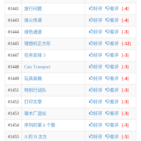
#1441
旅行问题
好评
差评
[
-4
]
#1443
烽火传递
好评
差评
[
-4
]
#1444
绿色通道
好评
差评
[
-3
]
#1445
理想的正方形
好评
差评
[
-12
]
#1447
任务安排 3
好评
差评
[
-3
]
#1448
Cats Transport
好评
差评
[
-3
]
#1449
玩具装箱
好评
差评
[
-4
]
#1451
特别行动队
好评
差评
[
-3
]
#1452
打印文章
好评
差评
[
-3
]
#1453
锯木厂选址
好评
差评
[
-3
]
#1454
序列的第 k 个数
好评
差评
[
-3
]
#1455
A 的 B 次方
好评
差评
[
-5
]