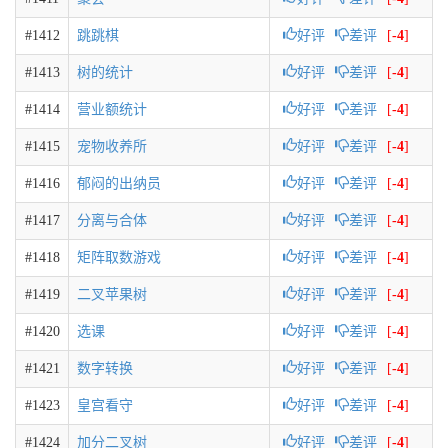
#1412
跳跳棋
好评
差评
[
-4
]
#1413
树的统计
好评
差评
[
-4
]
#1414
营业额统计
好评
差评
[
-4
]
#1415
宠物收养所
好评
差评
[
-4
]
#1416
郁闷的出纳员
好评
差评
[
-4
]
#1417
分离与合体
好评
差评
[
-4
]
#1418
矩阵取数游戏
好评
差评
[
-4
]
#1419
二叉苹果树
好评
差评
[
-4
]
#1420
选课
好评
差评
[
-4
]
#1421
数字转换
好评
差评
[
-4
]
#1423
皇宫看守
好评
差评
[
-4
]
#1424
加分二叉树
好评
差评
[
-4
]