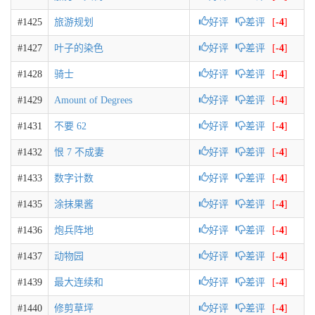
#1425
旅游规划
好评
差评
[
-4
]
#1427
叶子的染色
好评
差评
[
-4
]
#1428
骑士
好评
差评
[
-4
]
#1429
Amount of Degrees
好评
差评
[
-4
]
#1431
不要 62
好评
差评
[
-4
]
#1432
恨 7 不成妻
好评
差评
[
-4
]
#1433
数字计数
好评
差评
[
-4
]
#1435
涂抹果酱
好评
差评
[
-4
]
#1436
炮兵阵地
好评
差评
[
-4
]
#1437
动物园
好评
差评
[
-4
]
#1439
最大连续和
好评
差评
[
-4
]
#1440
修剪草坪
好评
差评
[
-4
]