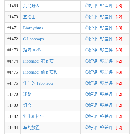
#1469
荒岛野人
好评
差评
[
-3
]
#1470
五指山
好评
差评
[
-2
]
#1471
Biorhythms
好评
差评
[
-3
]
#1472
C Looooops
好评
差评
[
-2
]
#1473
矩阵 A×B
好评
差评
[
-3
]
#1474
Fibonacci 第 n 项
好评
差评
[
-2
]
#1475
Fibonacci 前 n 项和
好评
差评
[
-3
]
#1476
佳佳的 Fibonacci
好评
差评
[
-2
]
#1478
迷路
好评
差评
[
-2
]
#1480
组合
好评
差评
[
-2
]
#1482
牡牛和牝牛
好评
差评
[
-2
]
#1484
车的放置
好评
差评
[
-2
]