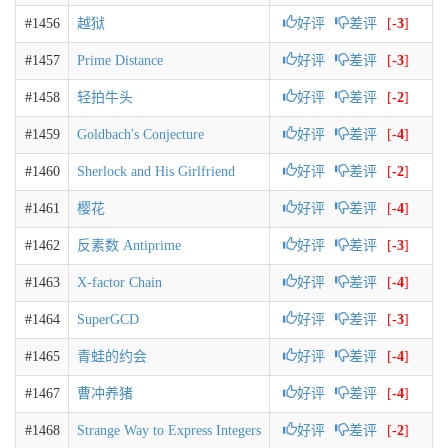
#1456
越狱
好评
差评
[
-3
]
#1457
Prime Distance
好评
差评
[
-3
]
#1458
轻拍牛头
好评
差评
[
-2
]
#1459
Goldbach's Conjecture
好评
差评
[
-4
]
#1460
Sherlock and His Girlfriend
好评
差评
[
-2
]
#1461
樱花
好评
差评
[
-4
]
#1462
反素数 Antiprime
好评
差评
[
-3
]
#1463
X-factor Chain
好评
差评
[
-4
]
#1464
SuperGCD
好评
差评
[
-3
]
#1465
青蛙的约会
好评
差评
[
-4
]
#1467
曹冲养猪
好评
差评
[
-4
]
#1468
Strange Way to Express Integers
好评
差评
[
-2
]