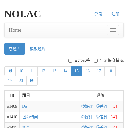
NOI.AC
登录
注册
Home
总题库
模板题库
显示标签
显示提交情况
10
11
12
13
14
15
16
17
18
19
20
ID
题目
评价
#1409
Dis
好评
差评
[
-5
]
#1410
祖孙询问
好评
差评
[
-4
]
#1411
聚会
好评
差评
[
-4
]