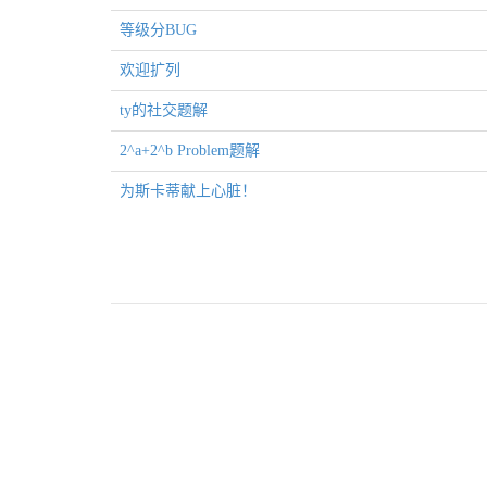
等级分BUG
欢迎扩列
ty的社交题解
2^a+2^b Problem题解
为斯卡蒂献上心脏！