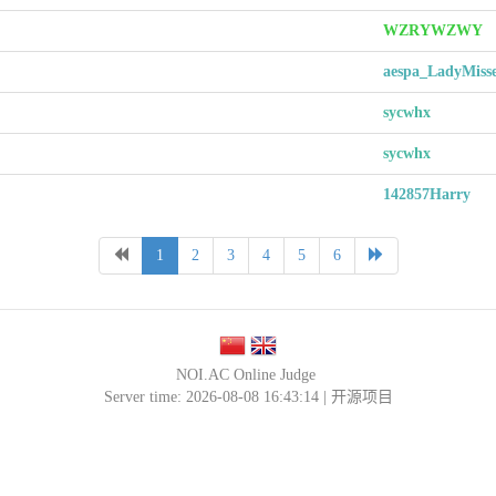
WZRYWZWY
aespa_LadyMisse
sycwhx
sycwhx
142857Harry
1
2
3
4
5
6
NOI.AC Online Judge
Server time: 2026-08-08 16:43:14 |
开源项目