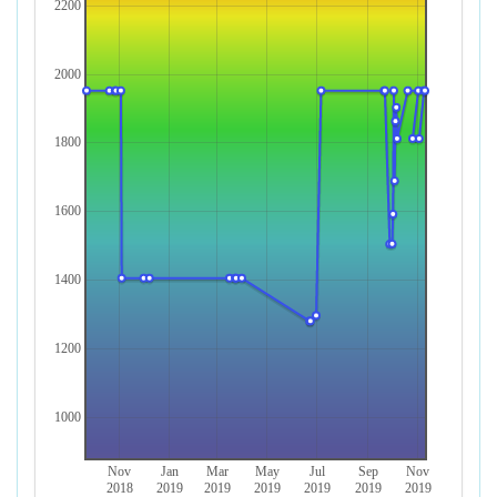
2200
2000
1800
1600
1400
1200
1000
Nov
Jan
Mar
May
Jul
Sep
Nov
2018
2019
2019
2019
2019
2019
2019