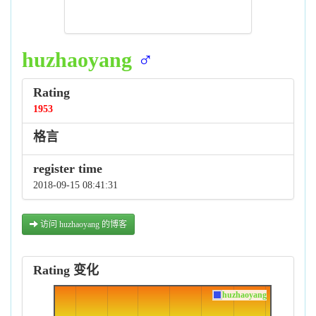
huzhaoyang
♂
Rating
1953
格言
register time
2018-09-15 08:41:31
访问 huzhaoyang 的博客
Rating 变化
huzhaoyang