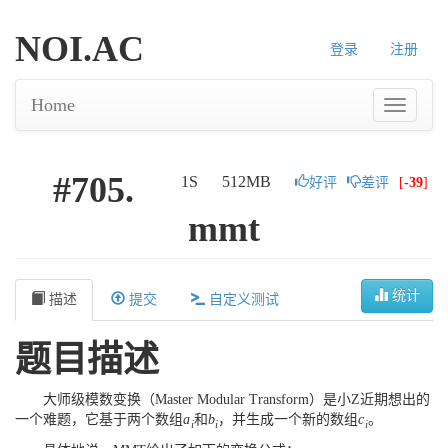
NOI.AC
登录
注册
Home
#705.
1S
512MB
好评
差评
[
-39
]
mmt
统计
描述
提交
自定义测试
题目描述
大师级模数变换（Master Modular Transform）是小Z近期想出的
一个难题，它基于两个数组
a
和
b
，并生成一个新的数组
c
。
i
i
i