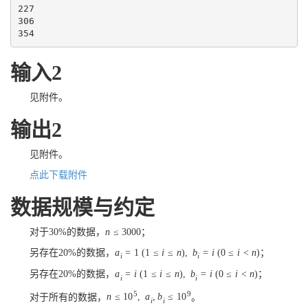
227

306

354
输入2
见附件。
输出2
见附件。
点此下载附件
数据规模与约定
对于
30
%
的数据，
n
≤
3000
；
另存在
20
%
的数据，
a
=
1
(
1
≤
i
≤
n
)
,
b
=
i
(
0
≤
i
<
n
)
；
i
i
另存在
20
%
的数据，
a
=
i
(
1
≤
i
≤
n
)
,
b
=
i
(
0
≤
i
<
n
)
；
i
i
5
9
对于所有的数据，
n
≤
10
,
a
,
b
≤
10
。
i
i