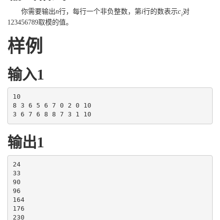
你需要输出
n
行，每行一个非负整数，第
i
行的数表示
c
对
i
123456789
取模的值。
样例
输入1
10

8 3 6 5 6 7 0 2 0 10

3 6 7 6 8 8 7 3 1 10
输出1
24

33

90

96

164

176

230
