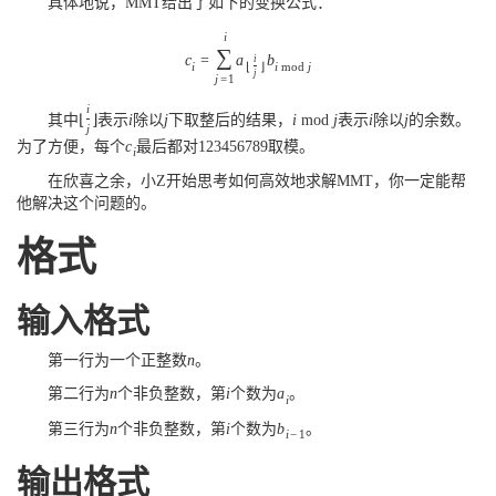
具体地说，MMT给出了如下的变换公式：
i
∑
c
=
a
b
i
i
⌊
⌋
i
mod
j
j
j
=
1
i
其中
⌊
⌋
表示
i
除以
j
下取整后的结果，
i
mod
j
表示
i
除以
j
的余数。
j
为了方便，每个
c
最后都对
123456789
取模。
i
在欣喜之余，小Z开始思考如何高效地求解MMT，你一定能帮
他解决这个问题的。
格式
输入格式
第一行为一个正整数
n
。
第二行为
n
个非负整数，第
i
个数为
a
。
i
第三行为
n
个非负整数，第
i
个数为
b
。
i
−
1
输出格式