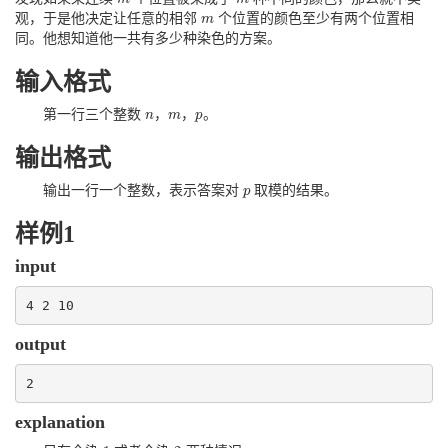
观，于是他决定让任意的相邻
个位置的颜色至少有两个位置相
m
m
同。他想知道他一共有多少种染色的方案。
输入格式
第一行三个整数
，
，
。
n
n
m
m
p
p
输出格式
输出一行一个整数，表示答案对
取模的结果。
p
p
样例1
input
4 2 10
output
2
explanation