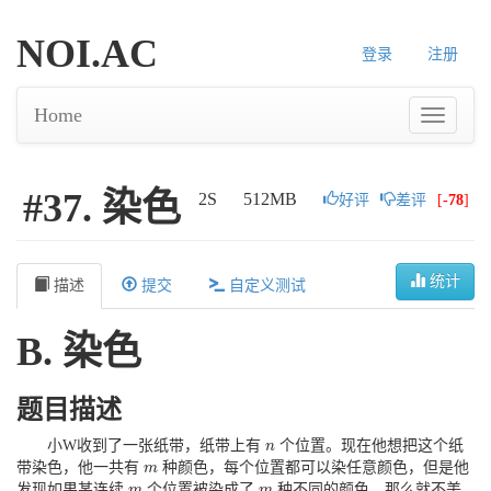
NOI.AC
登录
注册
Home
#37. 染色
2S
512MB
好评
差评
[
-78
]
统计
描述
提交
自定义测试
B. 染色
题目描述
小W收到了一张纸带，纸带上有
个位置。现在他想把这个纸
n
n
带染色，他一共有
种颜色，每个位置都可以染任意颜色，但是他
m
m
发现如果某连续
个位置被染成了
种不同的颜色，那么就不美
m
m
m
m