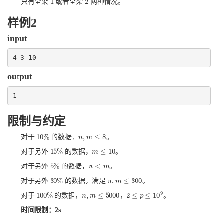
1
2
只有全染
或者全染
两种情况。
1
2
样例2
input
4 3 10
output
1
限制与约定
10
%
,
≤
8
对于
的数据，
。
10
%
n
n
,
m
m
≤
8
15
%
≤
10
对于另外
的数据，
。
15
%
m
m
≤
10
5
%
<
对于另外
的数据，
。
5
%
n
n
<
m
m
30
%
,
≤
300
对于另外
的数据，满足
。
30
%
n
n
,
m
m
≤
300
9
100
%
,
≤
5000
2
≤
≤
10
对于
的数据，
，
。
100
%
n
n
,
m
m
≤
5000
2
≤
p
≤
p
10
9
时间限制：2s