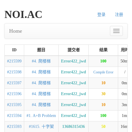
NOI.AC
登录
注册
Home
ID
题目
提交者
结果
用时
#215599
#4. 爬楼梯
Error422_jwd
100
50ms
#215598
#4. 爬楼梯
Error422_jwd
/
Compile Error
#215597
#4. 爬楼梯
Error422_jwd
10
0ms
#215596
#4. 爬楼梯
Error422_jwd
30
0ms
#215595
#4. 爬楼梯
Error422_jwd
10
3ms
#215594
#1. A+B Problem
Error422_jwd
100
1ms
#215593
#1615. 十字架
13686315436
50
16ms