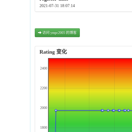
2021-07-31 18:07:14
访问 ympc2005 的博客
Rating 变化
2400
2200
2000
1800