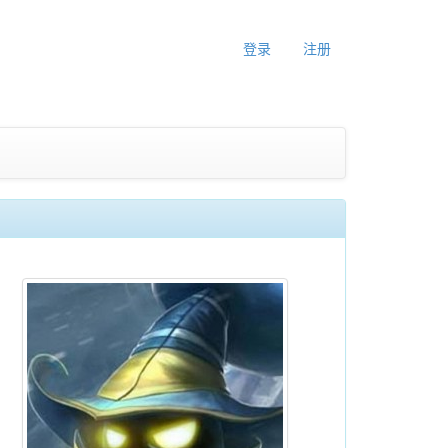
登录
注册