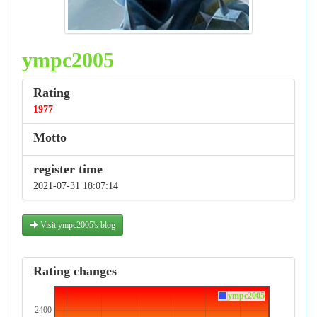
ympc2005
Rating
1977
Motto
register time
2021-07-31 18:07:14
Visit ympc2005's blog
Rating changes
ympc2005
2400