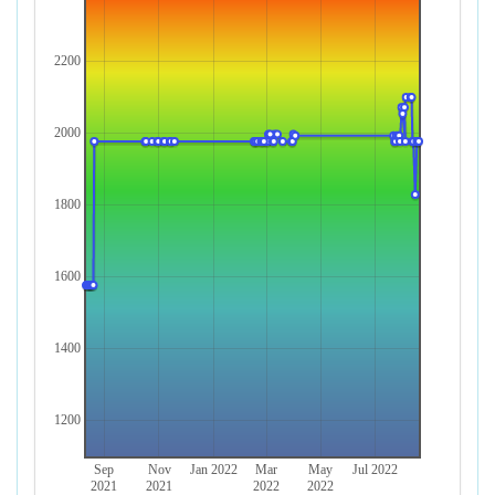
2200
2000
1800
1600
1400
1200
Sep
Nov
Jan 2022
Mar
May
Jul 2022
2021
2021
2022
2022