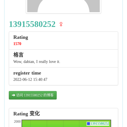
13915580252
♀
Rating
1570
格言
Wow, dabian, I really love it.
register time
2022-06-12 15:40:47
访问 13915580252 的博客
Rating 变化
2000
13915580252