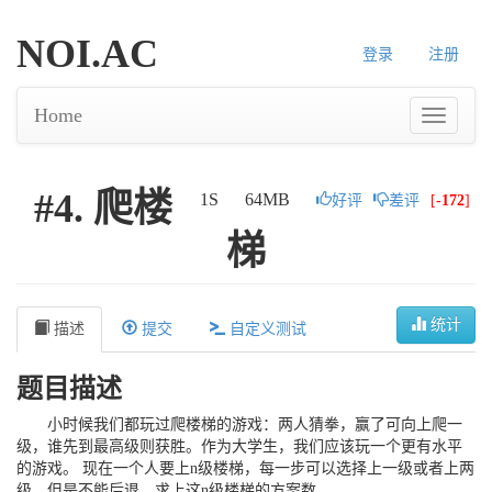
NOI.AC
登录
注册
Home
#4. 爬楼
1S
64MB
好评
差评
[
-172
]
梯
统计
描述
提交
自定义测试
题目描述
小时候我们都玩过爬楼梯的游戏：两人猜拳，赢了可向上爬一
级，谁先到最高级则获胜。作为大学生，我们应该玩一个更有水平
的游戏。 现在一个人要上n级楼梯，每一步可以选择上一级或者上两
级，但是不能后退。求上这n级楼梯的方案数。