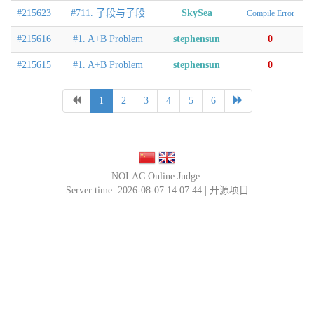
#215623
#711. 子段与子段
SkySea
Compile Error
#215616
#1. A+B Problem
stephensun
0
#215615
#1. A+B Problem
stephensun
0
1
2
3
4
5
6
NOI.AC Online Judge
Server time: 2026-08-07 14:07:44 |
开源项目