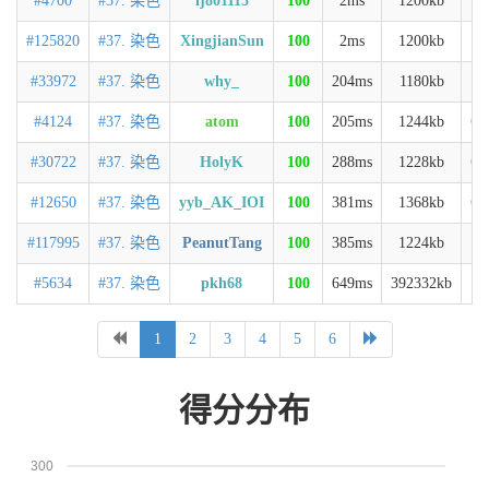
#4700
#37. 染色
lj801113
100
2ms
1200kb
C
#125820
#37. 染色
XingjianSun
100
2ms
1200kb
C
#33972
#37. 染色
why_
100
204ms
1180kb
C
#4124
#37. 染色
atom
100
205ms
1244kb
C+
#30722
#37. 染色
HolyK
100
288ms
1228kb
C+
#12650
#37. 染色
yyb_AK_IOI
100
381ms
1368kb
C+
#117995
#37. 染色
PeanutTang
100
385ms
1224kb
C
#5634
#37. 染色
pkh68
100
649ms
392332kb
C
1
2
3
4
5
6
得分分布
300