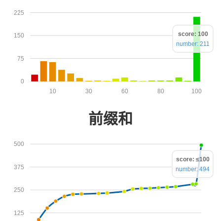
225
score: 100
150
number: 211
75
0
10
30
60
80
100
前缀和
500
score: ≤100
375
number: 494
250
125