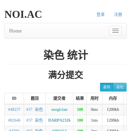
NOI.AC
登录
注册
Home
染色 统计
满分提交
最快
最短
ID
题目
提交者
结果
用时
内存
#48237
#37. 染色
mogician
100
0ms
1200kb
C
#82646
#37. 染色
DARPA2326
100
1ms
1200kb
C