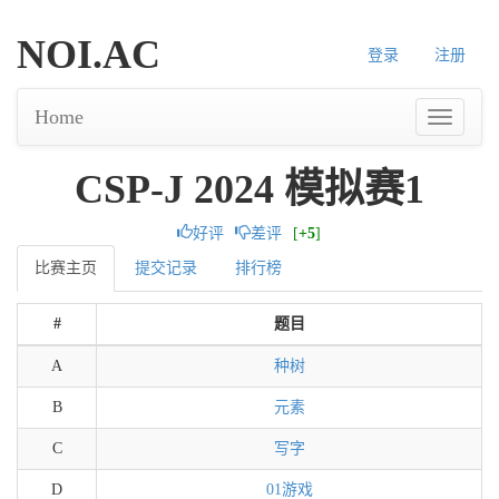
NOI.AC
登录
注册
Home
CSP-J 2024 模拟赛1
好评
差评
[
+5
]
比赛主页
提交记录
排行榜
#
题目
A
种树
B
元素
C
写字
D
01游戏