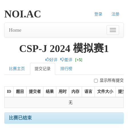
NOI.AC
登录
注册
Home
CSP-J 2024 模拟赛1
好评
差评
[
+5
]
比赛主页
提交记录
排行榜
显示所有提交
ID
题目
提交者
结果
用时
内存
语言
文件大小
提交
无
比赛已结束