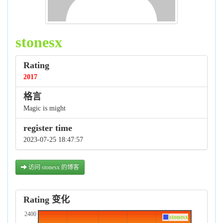
stonesx
Rating
2017
格言
Magic is might
register time
2023-07-25 18:47:57
访问 stonesx 的博客
Rating 变化
2400
stonesx