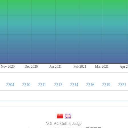
Nov 2020
Dec 2020
Jan 2021
Feb 2021
Mar 2021
Apr 2
2304
2310
2311
2313
2314
2316
2319
2321
NOI.AC Online Judge