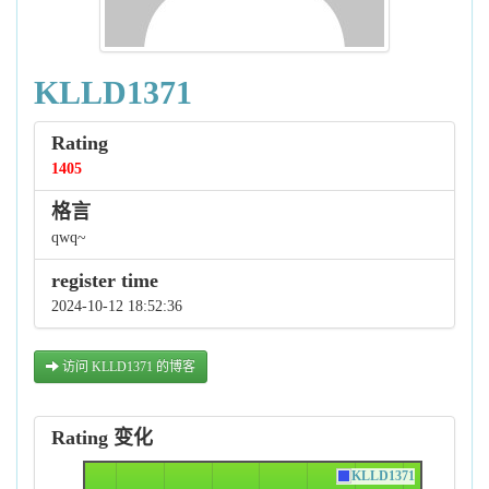
KLLD1371
Rating
1405
格言
qwq~
register time
2024-10-12 18:52:36
访问 KLLD1371 的博客
Rating 变化
KLLD1371