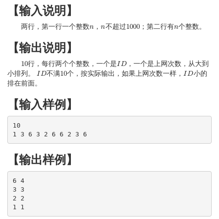
【输入说明】
1000
两行，第一行一个整数
，
不超过
；第二行有
个整数。
n
n
n
n
1000
n
n
【输出说明】
10
行，每行两个个整数，一个是
，一个是上网次数，从大到
10
I
I
D
D
10
小排列。
不满
个，按实际输出，如果上网次数一样，
小的
I
I
D
D
10
I
I
D
D
排在前面。
【输入样例】
10

1 3 6 3 2 6 6 2 3 6
【输出样例】
6 4

3 3

2 2

1 1