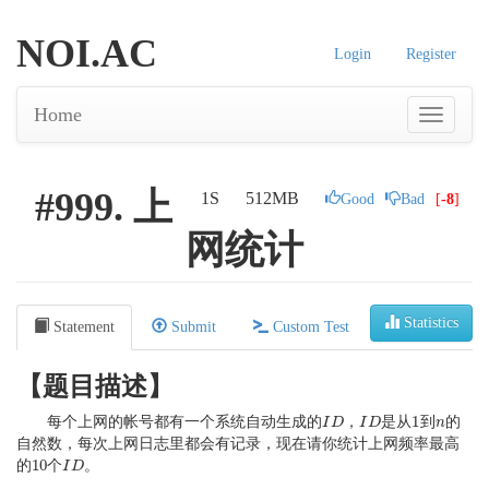
NOI.AC
Login
Register
Home
#999. 上
1S
512MB
Good
Bad
[
-8
]
网统计
Statistics
Statement
Submit
Custom Test
【题目描述】
1
每个上网的帐号都有一个系统自动生成的
，
是从
到
的
I
I
D
D
I
I
D
D
1
n
n
自然数，每次上网日志里都会有记录，现在请你统计上网频率最高
10
的
个
。
10
I
I
D
D