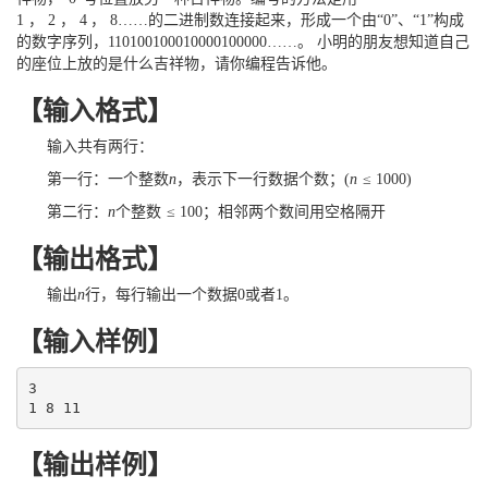
1
，
2
，
4
，
8
…
…
的二进制数连接起来，形成一个由“
0
”、“
1
”构成
的数字序列，
110100100010000100000
…
…
。 小明的朋友想知道自己
的座位上放的是什么吉祥物，请你编程告诉他。
【输入格式】
输入共有两行：
第一行：一个整数
n
，表示下一行数据个数；(
n
≤
1000
)
第二行：
n
个整数
≤
100
；相邻两个数间用空格隔开
【输出格式】
输出
n
行，每行输出一个数据
0
或者
1
。
【输入样例】
3

1 8 11
【输出样例】