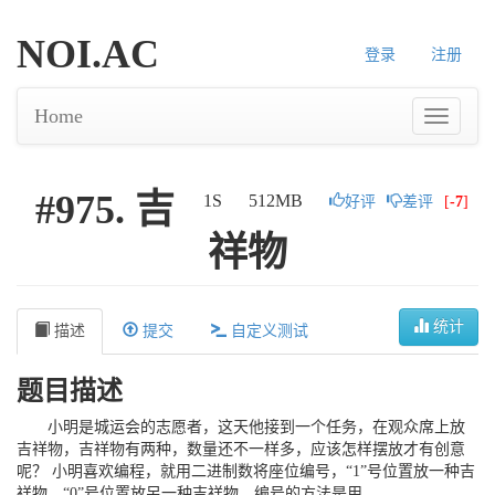
NOI.AC
登录
注册
Home
#975. 吉
1S
512MB
好评
差评
[
-7
]
祥物
统计
描述
提交
自定义测试
题目描述
小明是城运会的志愿者，这天他接到一个任务，在观众席上放
吉祥物，吉祥物有两种，数量还不一样多，应该怎样摆放才有创意
呢？ 小明喜欢编程，就用二进制数将座位编号，“
1
”号位置放一种吉
祥物，“
0
”号位置放另一种吉祥物。编号的方法是用