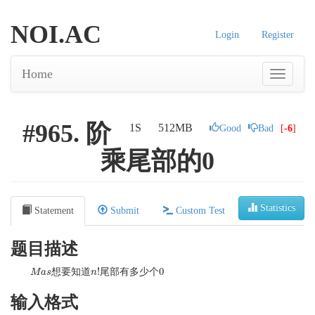
NOI.AC
Login
Register
Home
#965. 阶
1S
512MB
Good
Bad
[
-6
]
乘尾部的0
Statistics
Statement
Submit
Custom Test
题目描述
!
0
想要知道
尾部有多少个
M
M
a
a
s
s
n
n
!
0
输入格式