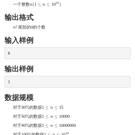
18
(
1
≤
≤
10
)
一个整数
n
n
(
1
≤
n
≤
10
n
18
)
输出格式
!
0
尾部的
的个数
n
n
!
0
输入样例
6
输出样例
1
数据规模
30
%
1
≤
≤
15
对于
的数据
30
%
1
≤
n
≤
n
15
50
%
1
≤
≤
10000
对于
的数据
50
%
1
≤
n
≤
n
10000
80
%
1
≤
≤
10000000
对于
的数据
80
%
1
≤
n
≤
n
10000000
18
100
%
1
≤
≤
10
对于
的数据
100
%
1
≤
n
≤
n
10
18