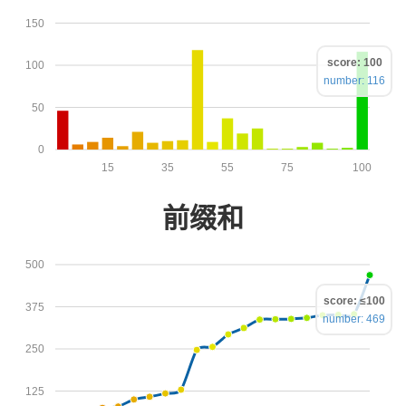
150
score: 100
100
number: 116
50
0
15
35
55
75
100
前缀和
500
score: ≤100
375
number: 469
250
125