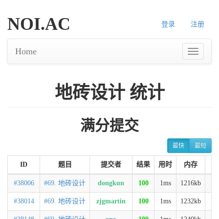
NOI.AC
登录
注册
Home
地砖设计 统计
满分提交
最快
最短
ID
题目
提交者
结果
用时
内存
语
#38006
#69. 地砖设计
dongkun
100
1ms
1216kb
C
#38014
#69. 地砖设计
zjgmartin
100
1ms
1232kb
C