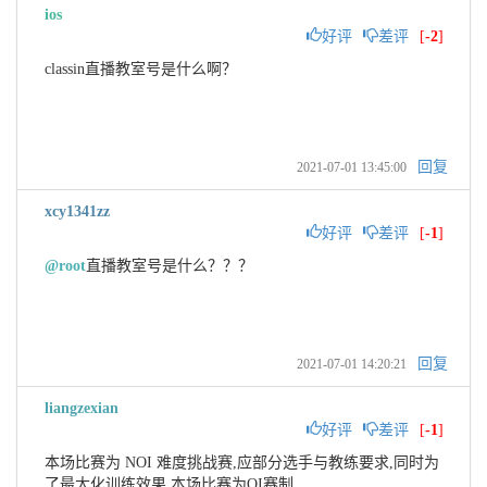
ios
好评
差评
[
-2
]
回复
2021-07-01 13:45:00
xcy1341zz
好评
差评
[
-1
]
@root
回复
2021-07-01 14:20:21
liangzexian
好评
差评
[
-1
]
本场比赛为 NOI 难度挑战赛,应部分选手与教练要求,同时为
了最大化训练效果,本场比赛为OI赛制
