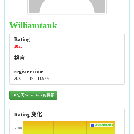
Williamtank
Rating
1855
格言
register time
2023-11-19 13:09:07
访问 Williamtank 的博客
Rating 变化
Williamtank
2200