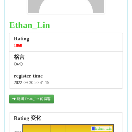
Ethan_Lin
Rating
1868
格言
QwQ
register time
2022-09-30 20:41:15
访问 Ethan_Lin 的博客
Rating 变化
Ethan_Lin