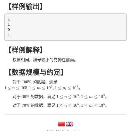
【样例输出】
1

1

0

1
【样例解释】
权值相同，编号较小的党排在前面。
【数据规模与约定】
对于 100% 的数据，满足
9
9
1
≤
≤
105
,
1
≤
≤
10
,
1
≤
≤
10
。
1
≤
n
≤
n
105
,
1
≤
m
≤
10
9
,
m
1
≤
p
i
≤
10
9
p
i
3
3
1
≤
≤
10
,
1
≤
≤
10
对于 30% 的数据，满足
。
1
≤
n
≤
n
10
3
,
1
≤
m
≤
10
3
m
5
5
1
≤
≤
10
,
1
≤
≤
10
对于 70% 的数据，满足
。
1
≤
n
≤
n
10
5
,
1
≤
m
≤
10
5
m