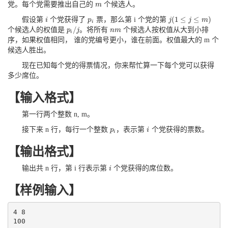
党。每个党需要推出自己的
个候选人。
m
m
(
1
≤
≤
)
假设第
个党获得了
票，那么第 i 个党的第
i
i
p
p
i
j
j
(
1
≤
j
≤
m
j
)
m
i
/
个候选人的权值是
。将所有
个候选人按权值从大到小排
p
p
i
/
j
j
n
n
m
m
i
序，如果权值相同， 谁的党编号更小，谁在前面。权值最大的 m 个
候选人胜出。
现在已知每个党的得票情况，你来帮忙算一下每个党可以获得
多少席位。
【输入格式】
第一行两个整数 n, m。
接下来 n 行，每行一个整数
，表示第
个党获得的票数。
p
p
i
i
i
i
【输出格式】
输出共 n 行，第 i 行表示第
个党获得的席位数。
i
i
【样例输入】
4 8

100
