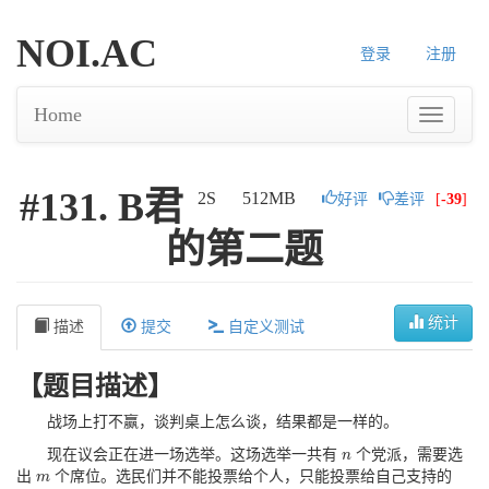
NOI.AC
登录
注册
Home
#131. B君
2S
512MB
好评
差评
[
-39
]
的第二题
统计
描述
提交
自定义测试
【题目描述】
战场上打不赢，谈判桌上怎么谈，结果都是⼀样的。
现在议会正在进一场选举。这场选举一共有
个党派，需要选
n
n
出
个席位。选民们并不能投票给个人，只能投票给自己支持的
m
m