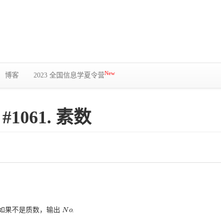
New
博客
2023 全国信息学夏令营
#1061. 素数
.如果不是质数，输出
.
N
N
o
o