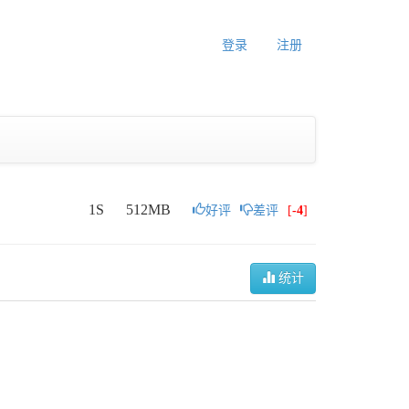
登录
注册
1S
512MB
好评
差评
[
-4
]
统计