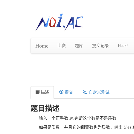
Home
比赛
题库
提交记录
Hack!
描述
提交
自定义测试
题目描述
输入一个正整数
,判断这个数是不是质数
N
N
如果是质数，并且它的倒置数也为质数，输出
Y
Y
e
e
s
s