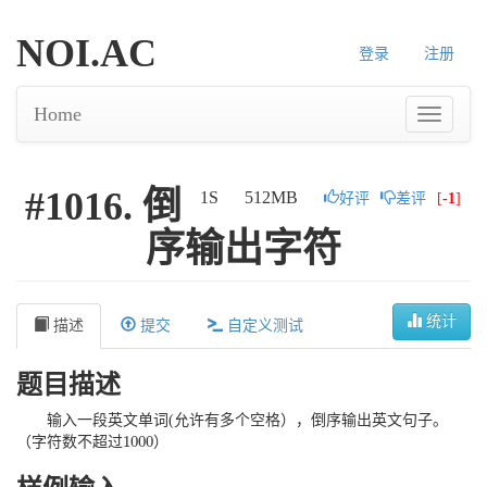
NOI.AC
登录
注册
Home
#1016. 倒
1S
512MB
好评
差评
[
-1
]
序输出字符
统计
描述
提交
自定义测试
题目描述
输入一段英文单词(允许有多个空格），倒序输出英文句子。
1000
（字符数不超过
）
1000