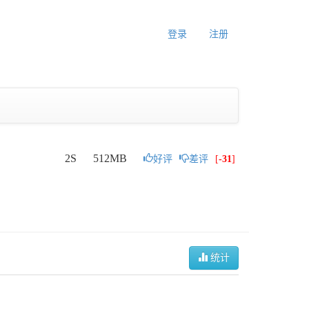
登录
注册
2S
512MB
好评
差评
[
-31
]
统计