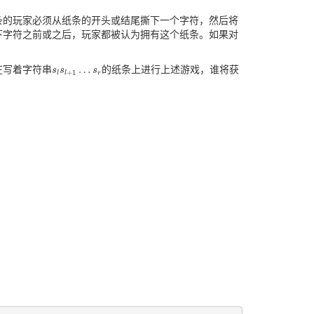
条的玩家必须从纸条的开头或结尾撕下一个字符，然后将
下字符之前或之后，玩家都被认为拥有这个纸条。如果对
…
在写着字符串
的纸条上进行上述游戏，谁将获
s
s
l
s
s
l
+
1
…
s
r
s
+
1
l
l
r