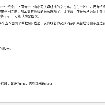
有一个纸条，上面有一个由小写字母组成的字符串。在每一轮中，拥有纸
符串是回文串，那么拥有纸条的玩家就输了。请注意，在玩家从纸条上撕
…
串
被认为是回文。
s
s
1
s
s
2
…
s
n
s
1
2
n
每个查询由两个整数
和
描述，这意味着你必须确定如果普塔塔和布达达
l
l
r
r
的数量。
输出Putata，否则输出Budada。