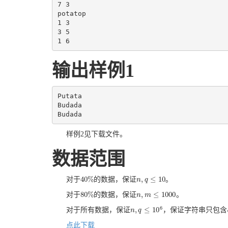
7 3

potatop

1 3

3 5

1 6
输出样例1
Putata

Budada

Budada
样例2见下载文件。
数据范围
40
%
,
≤
10
对于
的数据，保证
。
40
%
n
n
,
q
q
≤
10
80
%
,
≤
1000
对于
的数据，保证
。
80
%
n
n
,
m
m
≤
1000
6
,
≤
10
对于所有数据，保证
，保证字符串只包含
n
n
,
q
q
≤
10
6
点此下载