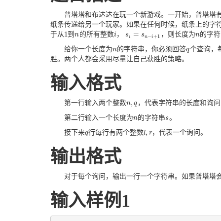
普塔塔和布达达在玩一个新游戏。一开始，普塔塔
纸条传递给另一个玩家。如果在任何时候，纸条上的字
1
=
于从
到
的所有整数
，
，则长度为
的字符
1
n
n
i
i
s
s
i
=
s
n
−
s
i
+
1
n
n
−
+
1
i
n
i
给你一个长度为
的字符串，你必须回答
个查询，
n
n
q
q
胜。两个人都会采用尽量让自己获胜的策略。
输入格式
,
第一行输入两个整数
，代表字符串的长度和询问
n
n
,
q
q
第二行输入一个长度为
的字符串
。
n
n
s
s
,
接下来
行每行有两个整数
，代表一个询问。
q
q
l
l
,
r
r
输出格式
对于每个询问，输出一行一个字符串。如果普塔塔会获胜，
输入样例1