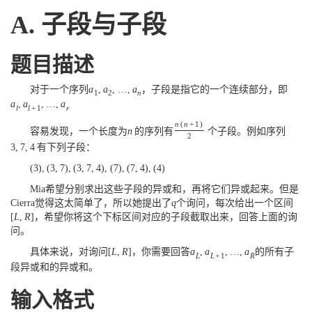
A. 子段与子段
题目描述
对于一个序列
a
,
a
,
…
,
a
，子段是指它的一个连续部分，即
1
2
n
a
,
a
,
…
,
a
l
l
+
1
r
n
(
n
+
1
)
容易发现，一个长度为
n
的序列有
个子段。例如序列
2
3
,
7
,
4
有下列子段：
(
3
)
,
(
3
,
7
)
,
(
3
,
7
,
4
)
,
(
7
)
,
(
7
,
4
)
,
(
4
)
Mia希望分别求出这些子段的异或和，再将它们异或起来。但是
Cierra觉得这太简单了，所以她提出了
q
个询问，每次给出一个区间
[
L
,
R
]
，希望你将这个下标区间对应的子段截取出来，回答上面的询
问。
具体来说，对询问
[
L
,
R
]
，你需要回答
a
,
a
,
…
,
a
的所有子
L
L
+
1
R
段异或和的异或和。
输入格式