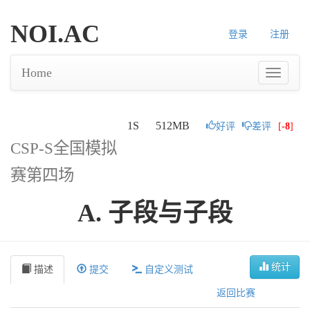
NOI.AC
登录
注册
Home
1S
512MB
好评
差评
[
-8
]
CSP-S全国模拟
赛第四场
A. 子段与子段
统计
描述
提交
自定义测试
返回比赛