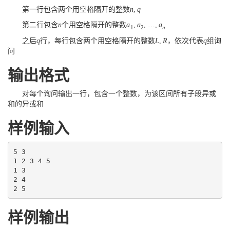
第一行包含两个用空格隔开的整数
n
,
q
第二行包含
n
个用空格隔开的整数
a
,
a
,
…
,
a
1
2
n
之后
q
行，每行包含两个用空格隔开的整数
L
,
R
，依次代表
q
组询
问
输出格式
对每个询问输出一行，包含一个整数，为该区间所有子段异或
和的异或和
样例输入
5 3

1 2 3 4 5

1 3

2 4

2 5
样例输出