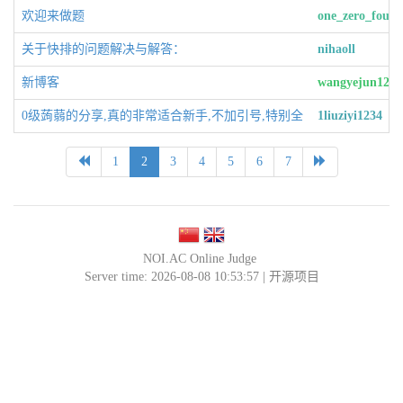
欢迎来做题
one_zero_four_
关于快排的问题解决与解答：
nihaoll
新博客
wangyejun123
0级蒟蒻的分享,真的非常适合新手,不加引号,特别全
1liuziyi1234
1
2
3
4
5
6
7
NOI.AC Online Judge
Server time: 2026-08-08 10:53:57 |
开源项目