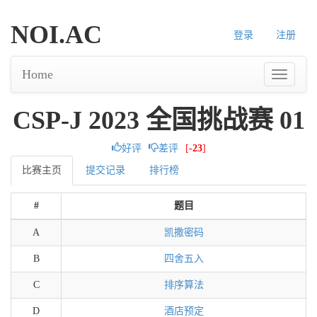
NOI.AC
登录
注册
Home
CSP-J 2023 全国挑战赛 01
好评
差评
[
-23
]
比赛主页
提交记录
排行榜
#
题目
A
凯撒密码
B
四舍五入
C
排序算法
D
酒店预定