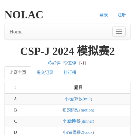
NOI.AC
登录
注册
Home
CSP-J 2024 模拟赛2
好评
差评
[
-1
]
比赛主页
提交记录
排行榜
#
题目
A
小t爱算数(mul)
B
布朗运动(motion)
C
小t做晚餐(dinner)
D
小t做晚餐2(cook)