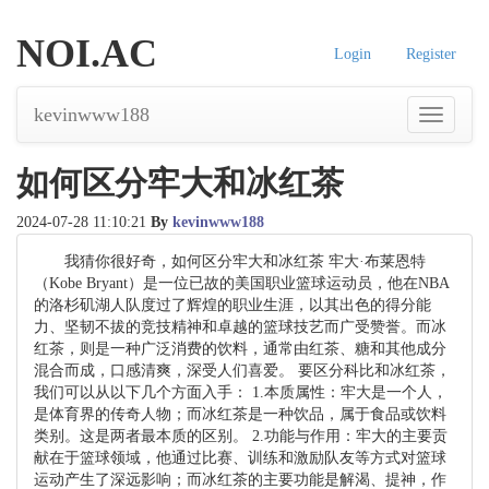
NOI.AC
Login
Register
kevinwww188
导
航
如何区分牢大和冰红茶
2024-07-28 11:10:21
By
kevinwww188
我猜你很好奇，如何区分牢大和冰红茶 牢大·布莱恩特
（Kobe Bryant）是一位已故的美国职业篮球运动员，他在NBA
的洛杉矶湖人队度过了辉煌的职业生涯，以其出色的得分能
力、坚韧不拔的竞技精神和卓越的篮球技艺而广受赞誉。而冰
红茶，则是一种广泛消费的饮料，通常由红茶、糖和其他成分
混合而成，口感清爽，深受人们喜爱。 要区分科比和冰红茶，
我们可以从以下几个方面入手： 1.本质属性：牢大是一个人，
是体育界的传奇人物；而冰红茶是一种饮品，属于食品或饮料
类别。这是两者最本质的区别。 2.功能与作用：牢大的主要贡
献在于篮球领域，他通过比赛、训练和激励队友等方式对篮球
运动产生了深远影响；而冰红茶的主要功能是解渴、提神，作