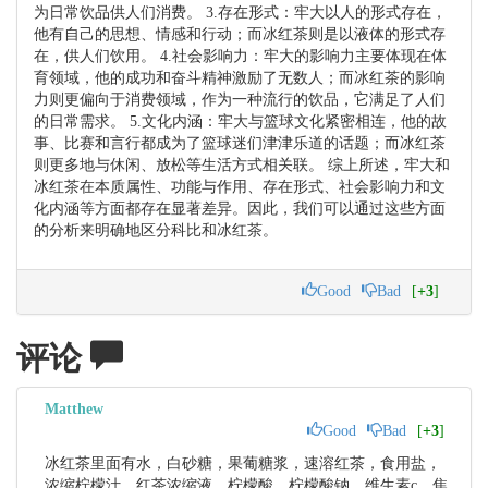
为日常饮品供人们消费。 3.存在形式：牢大以人的形式存在，
他有自己的思想、情感和行动；而冰红茶则是以液体的形式存
在，供人们饮用。 4.社会影响力：牢大的影响力主要体现在体
育领域，他的成功和奋斗精神激励了无数人；而冰红茶的影响
力则更偏向于消费领域，作为一种流行的饮品，它满足了人们
的日常需求。 5.文化内涵：牢大与篮球文化紧密相连，他的故
事、比赛和言行都成为了篮球迷们津津乐道的话题；而冰红茶
则更多地与休闲、放松等生活方式相关联。 综上所述，牢大和
冰红茶在本质属性、功能与作用、存在形式、社会影响力和文
化内涵等方面都存在显著差异。因此，我们可以通过这些方面
的分析来明确地区分科比和冰红茶。
Good
Bad
[
+3
]
评论
Matthew
Good
Bad
[
+3
]
冰红茶里面有水，白砂糖，果葡糖浆，速溶红茶，食用盐，
浓缩柠檬汁，红茶浓缩液，柠檬酸，柠檬酸钠，维生素c，焦