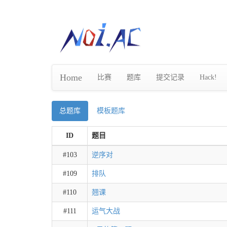
Home
比赛
题库
提交记录
Hack!
总题库
模板题库
ID
题目
#103
逆序对
#109
排队
#110
翘课
#111
运气大战