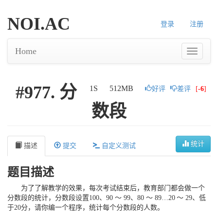
NOI.AC
登录
注册
Home
#977. 分
1S
512MB
好评
差评
[
-6
]
数段
统计
描述
提交
自定义测试
题目描述
为了了解教学的效果，每次考试结束后，教育部门都会做一个
分数段的统计，分数段设置
100
、
90
～
99
、
80
～
89
…
20
～
29
、低
于
20
分，请你编一个程序，统计每个分数段的人数。