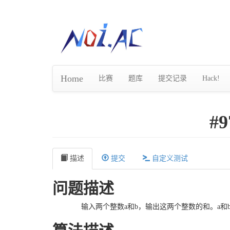
Home
比赛
题库
提交记录
Hack!
#
描述
提交
自定义测试
问题描述
输入两个整数a和b，输出这两个整数的和。a和b