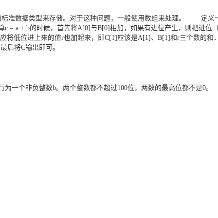
准数据类型来存储。对于这种问题，一般使用数组来处理。 定义一个数组A
a + b的时候，首先将A[0]与B[0]相加，如果有进位产生，则把进位（
相加，这时还应将低位进上来的值r也加起来，即C[1]应该是A[1]、B[1]和r
 最后将C输出即可。
一个非负整数b。两个整数都不超过100位，两数的最高位都不是0。