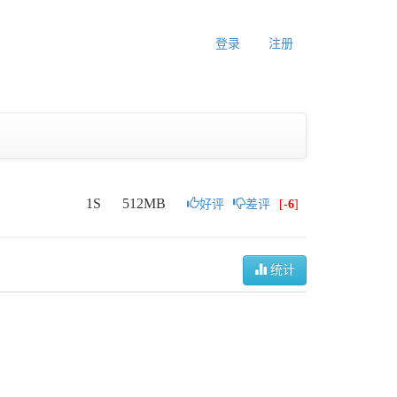
登录
注册
1S
512MB
好评
差评
[
-6
]
统计