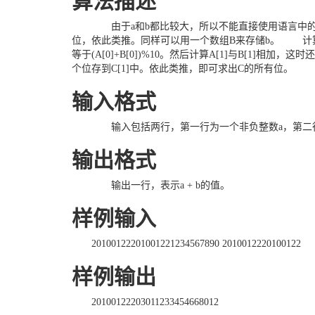
算法描述
由于a和b都比较大，所以不能直接使用语言中的标
位，依此类推。同样可以用一个数组B来存储b。 计算c = 
等于(A[0]+B[0])%10。然后计算A[1]与B[1]
个位存到C[1]中。依此类推，即可求出C的所有位。
输入格式
输入包括两行，第一行为一个非负整数a，第二行为
输出格式
输出一行，表示a + b的值。
样例输入
20100122201001221234567890 2010012220100122
样例输出
20100122203011233454668012