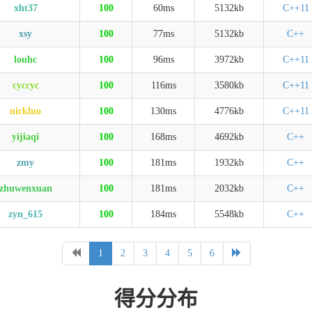
xht37
100
60ms
5132kb
C++11
xsy
100
77ms
5132kb
C++
louhc
100
96ms
3972kb
C++11
cyccyc
100
116ms
3580kb
C++11
nickluo
100
130ms
4776kb
C++11
yijiaqi
100
168ms
4692kb
C++
zmy
100
181ms
1932kb
C++
zhuwenxuan
100
181ms
2032kb
C++
zyn_615
100
184ms
5548kb
C++
1
2
3
4
5
6
得分分布