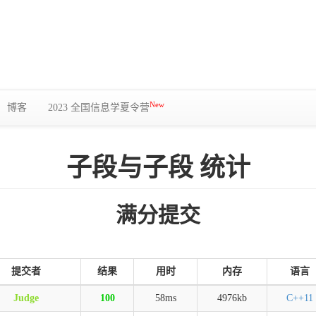
New
博客
2023 全国信息学夏令营
子段与子段 统计
满分提交
提交者
结果
用时
内存
语言
Judge
100
58ms
4976kb
C++11