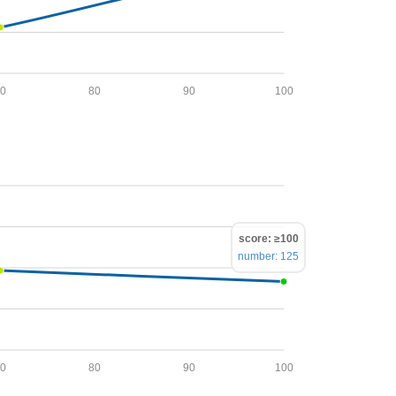
70
80
90
100
score: ≥100
number: 125
70
80
90
100