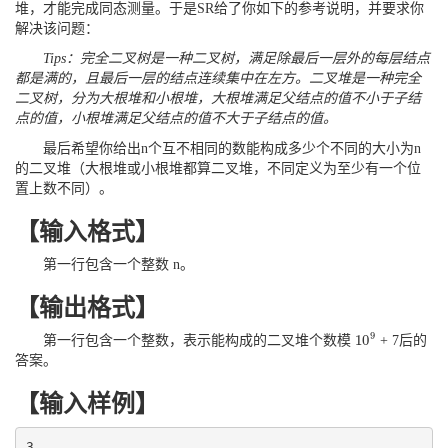
堆，才能完成同态测量。于是SR给了你如下的参考说明，并要求你
解决该问题：
Tips：完全二叉树是一种二叉树，满足除最后一层外的每层结点
都是满的，且最后一层的结点连续集中在左方。二叉堆是一种完全
二叉树，分为大根堆和小根堆，大根堆满足父结点的值不小于子结
点的值，小根堆满足父结点的值不大于子结点的值。
最后希望你给出n个互不相同的数能构成多少个不同的大小为n
的二叉堆（大根堆或小根堆都算二叉堆，不同定义为至少有一个位
置上数不同）。
【输入格式】
第一行包含一个整数 n。
【输出格式】
9
10
第一行包含一个整数，表示能构成的二叉堆个数模
+ 7后的
10
9
答案。
【输入样例】
3