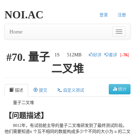
NOI.AC
登录
注册
Home
#70. 量子
1S
512MB
好评
差评
[
-76
]
二叉堆
统计
描述
提交
自定义测试
量子二叉堆
【问题描述】
8012年，有试验舱主导的量子二叉堆研发到了最终测试阶段。
他们需要知道n 个互不相同的数能构成多少个不同的大小为 n 的二叉