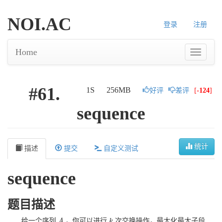
NOI.AC
登录
注册
Home
#61.
1S
256MB
好评
差评
[
-124
]
sequence
统计
描述
提交
自定义测试
sequence
题目描述
给一个序列
，你可以进行
次交换操作，最大化最大子段
A
A
k
k