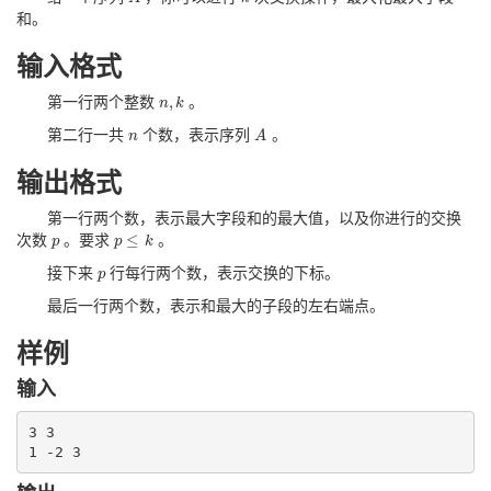
和。
输入格式
,
第一行两个整数
。
n
n
,
k
k
第二行一共
个数，表示序列
。
n
n
A
A
输出格式
第一行两个数，表示最大字段和的最大值，以及你进行的交换
≤
次数
。要求
。
p
p
p
p
≤
k
k
接下来
行每行两个数，表示交换的下标。
p
p
最后一行两个数，表示和最大的子段的左右端点。
样例
输入
3 3
