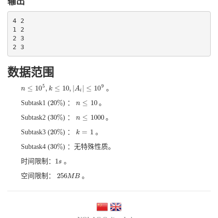
输出
4 2

1 2

2 3

数据范围
5
9
≤
10
,
≤
10
,
|
|
≤
10
。
n
n
≤
10
5
,
k
≤
10
k
,
|
A
i
|
≤
10
A
9
i
20
%
≤
10
Subtask1 (
) ：
。
20
%
n
n
≤
10
30
%
≤
1000
Subtask2 (
) ：
。
30
%
n
n
≤
1000
20
%
=
1
Subtask3 (
) ：
。
20
%
k
k
=
1
30
%
Subtask4 (
) ：无特殊性质。
30
%
1
时间限制：
。
1
s
s
256
空间限制：
。
256
M
M
B
B