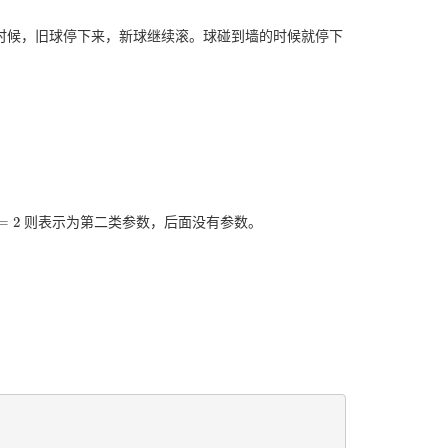
时候，旧球停下来，新球继续滚。球碰到墙的时候就停下
=
2
则表示为第二类参数，后面没有参数。
2