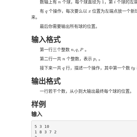
1
数轴上有
个球，每个球直径为
，第
个球的左
n
n
1
i
i
有
个操作，每次要么以
位置为左端点放一个新
q
q
x
x
来。
最后你需要输出所有球的位置。
输入格式
,
,
第一行三个整数
。
n
n
,
q
q
,
P
P
第二行一共
个整数，表示
。
n
n
p
p
i
i
接下来一共
行，描述一个操作，其中第一个数
q
q
t
t
y
y
输出格式
一行若干个数，从小到大输出最终每个球的位置。
样例
输入
5 3 10

1 8 3 7 2
