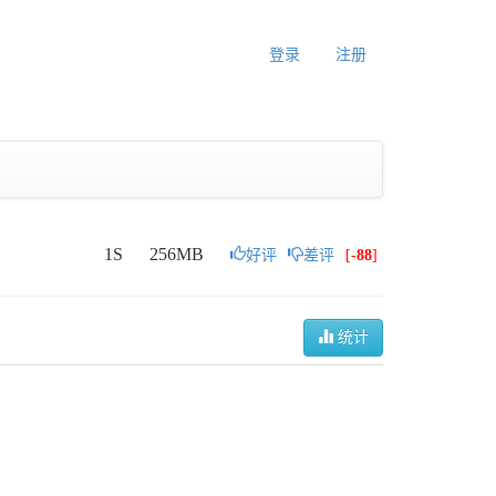
登录
注册
1S
256MB
好评
差评
[
-88
]
统计