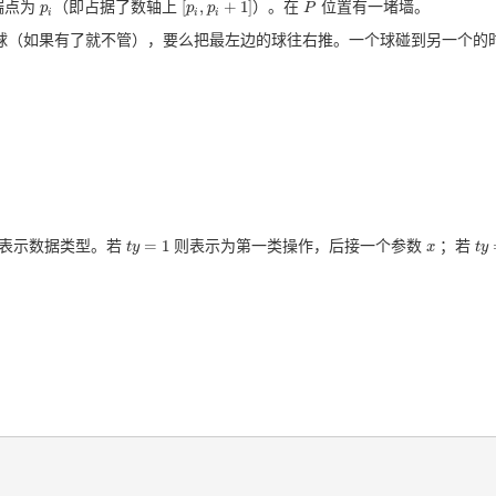
[
,
+
1
]
端点为
（即占据了数轴上
）。在
位置有一堵墙。
p
p
i
[
p
p
i
,
p
p
i
+
1
]
P
P
i
i
i
球（如果有了就不管），要么把最左边的球往右推。一个球碰到另一个的
=
1
表示数据类型。若
则表示为第一类操作，后接一个参数
；若
t
t
y
y
=
1
x
x
t
t
y
y
=