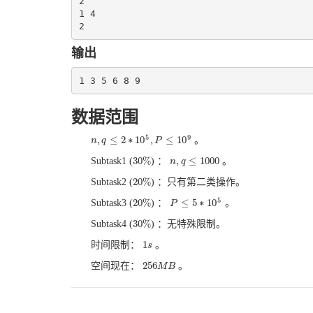
2

1 4

输出
数据范围
5
9
,
≤
2
∗
10
,
≤
10
。
n
q
P
n
,
q
≤
2
∗
10
5
,
P
≤
10
9
30
%
,
≤
1000
Subtask1 (
) ：
。
30
%
n
n
,
q
q
≤
1000
20
%
Subtask2 (
) ：只有第二类操作。
20
%
5
20
%
≤
5
∗
10
Subtask3 (
) ：
。
20
%
P
P
≤
5
∗
10
5
30
%
Subtask4 (
) ：无特殊限制。
30
%
1
时间限制：
。
1
s
s
256
空间现在：
。
256
M
M
B
B