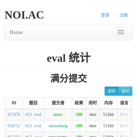
NOI.AC
登录
注册
Home
eval 统计
满分提交
最快
最短
ID
题目
提交者
结果
用时
内存
语言
#27876
#53. eval
aimu
100
4ms
512kb
C++
#34752
#53. eval
xueyulong
100
4ms
512kb
C++