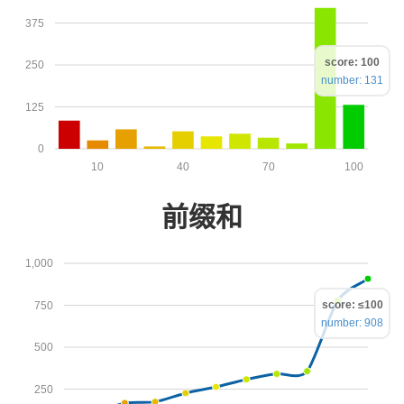
375
score: 100
250
number: 131
125
0
10
40
70
100
前缀和
1,000
score: ≤100
750
number: 908
500
250