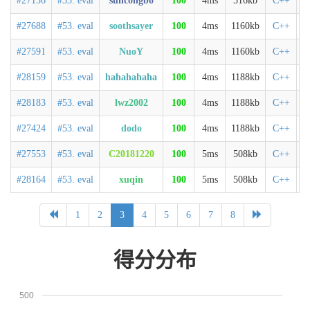
#27156
#53. eval
suncongbo
100
4ms
516kb
C++
#27688
#53. eval
soothsayer
100
4ms
1160kb
C++
#27591
#53. eval
NuoY
100
4ms
1160kb
C++
#28159
#53. eval
hahahahaha
100
4ms
1188kb
C++
#28183
#53. eval
lwz2002
100
4ms
1188kb
C++
#27424
#53. eval
dodo
100
4ms
1188kb
C++
#27553
#53. eval
C20181220
100
5ms
508kb
C++
#28164
#53. eval
xuqin
100
5ms
508kb
C++
1
2
3
4
5
6
7
8
得分分布
500