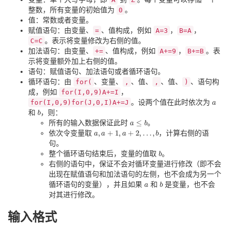
整数，所有变量的初始值为
0
。
值：常数或者变量。
赋值语句：由变量、
=
、值构成，例如
A=3
，
B=A
，
C=C
。表示将变量修改为右侧的值。
加法语句：由变量、
+=
、值构成，例如
A+=9
，
B+=B
。表
示将变量额外加上右侧的值。
语句：赋值语句、加法语句或者循环语句。
循环语句：由
for(
、变量、
,
、值、
,
、值、
)
、语句构
成，例如
for(I,0,9)A+=I
，
for(I,0,9)for(J,0,I)A+=J
。设两个值在此时依次为
a
a
和
，则：
b
b
≤
所有的输入数据保证此时
。
a
a
≤
b
b
,
+
1
,
+
2
,
…
,
依次令变量取
，计算右侧的语
a
a
,
a
a
+
1
,
a
+
2
a
,
…
,
b
b
句。
整个循环语句结束后，变量的值取
。
b
b
右侧的语句中，保证不会对循环变量进行修改（即不会
出现在赋值语句和加法语句的左侧，也不会成为另一个
循环语句的变量），并且如果
和
是变量，也不会
a
a
b
b
对其进行修改。
输入格式