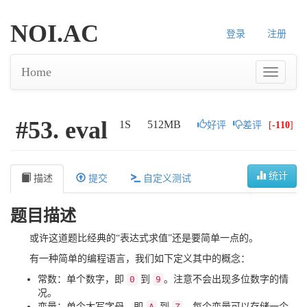
NOI.AC
登录
注册
Home
#53. eval
1S
512MB
好评
差评
[
-110
]
统计
描述
提交
自定义测试
题目描述
或许这道题比经典的“表达式求值”还是要简单一点的。
有一种简单的编程语言，我们如下定义其中的概念：
常数：单个数字，即
0
到
9
。注意不会出现多位数字的情
况。
变量：单个大写字母，即
A
到
Z
。每个变量可以存储一个