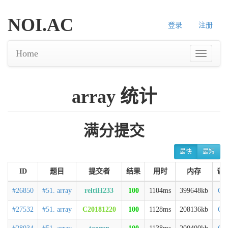
NOI.AC
登录
注册
Home
array 统计
满分提交
最快
最短
ID
题目
提交者
结果
用时
内存
语
#26850
#51. array
reltiH233
100
1104ms
399648kb
C+
#27532
#51. array
C20181220
100
1128ms
208136kb
C+