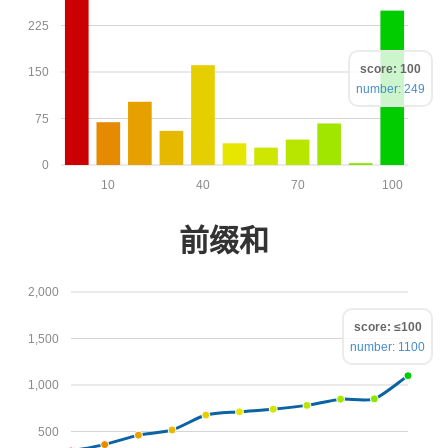
225
score: 100
150
number: 249
75
0
10
40
70
100
前缀和
2,000
score: ≤100
1,500
number: 1100
1,000
500