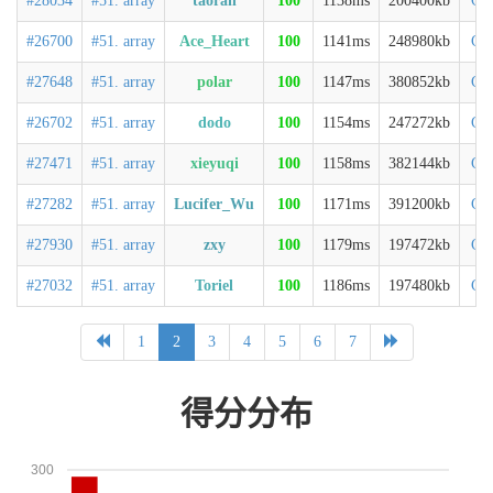
#28034
#51. array
taoran
100
1138ms
200400kb
C+
#26700
#51. array
Ace_Heart
100
1141ms
248980kb
C+
#27648
#51. array
polar
100
1147ms
380852kb
C+
#26702
#51. array
dodo
100
1154ms
247272kb
C+
#27471
#51. array
xieyuqi
100
1158ms
382144kb
C+
#27282
#51. array
Lucifer_Wu
100
1171ms
391200kb
C+
#27930
#51. array
zxy
100
1179ms
197472kb
C+
#27032
#51. array
Toriel
100
1186ms
197480kb
C+
1
2
3
4
5
6
7
得分分布
300