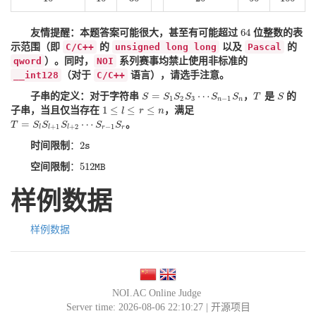
64
友情提醒：本题答案可能很大，甚至有可能超过
位整数的表
64
示范围（即
C/C++
的
unsigned long long
以及
Pascal
的
qword
）。同时，
NOI
系列赛事均禁止使用非标准的
__int128
（对于
C/C++
语言），请选手注意。
=
⋯
子串的定义：对于字符串
，
是
的
S
S
S
S
S
S
T
T
S
S
S
=
S
1
S
2
S
3
⋯
S
n
−
1
S
n
1
2
3
−
1
n
n
1
≤
≤
≤
子串，当且仅当存在
，满足
1
≤
l
≤
r
l
≤
n
r
n
=
⋯
。
T
S
S
S
S
S
T
=
S
l
S
l
+
1
S
l
+
2
⋯
S
r
−
1
S
r
+
1
+
2
−
1
l
l
l
r
r
2
时间限制
：
2
s
s
512
空间限制
：
512
M
B
M
B
样例数据
样例数据
NOI.AC Online Judge
Server time: 2026-08-06 22:10:27 |
开源项目