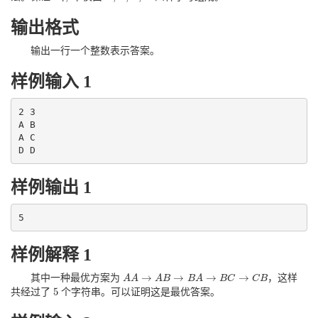
输出格式
输出一行一个整数表示答案。
样例输入 1
2 3

A B

A C

样例输出 1
样例解释 1
→
→
→
→
其中一种最优方案为
，这样
A
A
A
A
→
A
B
A
→
B
B
A
→
B
B
A
C
→
C
B
B
C
C
B
5
共经过了
个字符串。可以证明这是最优答案。
5