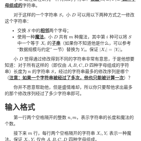
母组成的
字符串。
对于这样的一个字符串
，小
可以用以下两种方式之一修改
S
S
D
D
这个字符串：
交换
中的
相邻
两个字母；
S
S
使用一种
魔法
。小
共有
种魔法，其中第
种可以将
D
D
m
m
i
i
S
S
中一个等于
的
子串
（如果你不知道他是什么，可以参考
X
X
i
i
∣
∣
=
∣
∣
“数据规模与约定” 一节）替换为
。保证
。
Y
Y
i
X
Y
∣
X
i
∣
=
∣
Y
i
∣
i
i
i
小
觉得通过修改得到不同的字符串非常有意思，于是他想要
D
D
,
,
,
知道：对于所有这样的（即仅由
四种字母组成的字符
A
A
,
B
B
,
C
C
,
D
D
串）长度为
的字符串
，经过的字符串最多的修改序列是哪个
n
n
S
S
（
注意：如果一个字符串被经过了多次，他也只能被计算一次
）？
你并不愿意帮助他，但是盛情难却，所以你只要帮他求出最多
的那个修改序列经过了多少字符串即可。
输入格式
,
第一行两个空格隔开的整数
，表示字符串的长度和魔法的
n
n
,
m
m
个数。
,
接下来
行，每行两个空格隔开的字符串
表示一种魔
m
m
X
X
i
,
Y
Y
i
i
i
,
,
,
,
法。保证
仅由
四种字母组成。
X
X
i
,
Y
Y
i
A
A
,
B
B
,
C
C
,
D
D
i
i