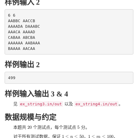
样例输入 2
6 6

AABBC AACCB

AAAADA DAAABC

AAACA AAAAD

CABAA ABCBA

AAAAAA AABAAA

样例输出 2
样例输入输出 3 & 4
见
ex_string3.in/out
以及
ex_string4.in/out
。
数据规模与约定
20
5
本题共
个测试点，每个测试点
分。
20
5
1
≤
≤
50
1
≤
≤
100
对于所有测试数据，保证
，
，
1
≤
n
≤
n
50
1
≤
m
≤
m
100