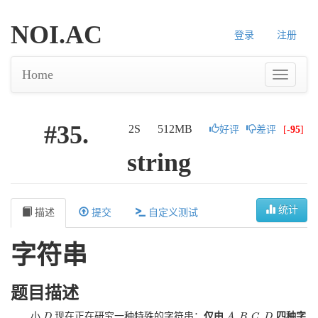
NOI.AC
登录
注册
Home
#35.
2S
512MB
好评
差评
[
-95
]
string
统计
描述
提交
自定义测试
字符串
题目描述
,
,
,
小
现在正在研究一种特殊的字符串：
仅由
四种字
D
D
A
A
,
B
B
,
C
C
,
D
D