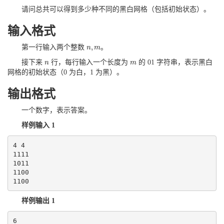
请问总共可以得到多少种不同的黑白网格（包括初始状态）。
输入格式
,
第一行输入两个整数
。
n
n
,
m
m
接下来
行，每行输入一个长度为
的 01 字符串，表示黑白
n
n
m
m
网格的初始状态（0 为白，1 为黑）。
输出格式
一个数字，表示答案。
样例输入 1
4 4

1111

1011

1100

1100
样例输出 1
6