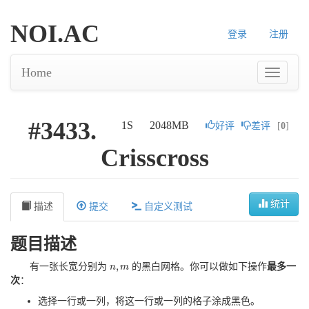
NOI.AC
登录
注册
Home
#3433.
1S
2048MB
好评
差评
[
0
]
Crisscross
统计
描述
提交
自定义测试
题目描述
,
有一张长宽分别为
的黑白网格。你可以做如下操作
最多一
n
n
,
m
m
次
：
选择一行或一列，将这一行或一列的格子涂成黑色。