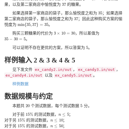
37
果，以及第二家商店中愉悦度为
的糖果。
37
35
如果选择第一家商店的袋子，那么愉悦度之和为
；如果选择
35
37
第二家商店的袋子，那么愉悦度之和为
；因此这种购买方案的愉
37
min
{
35
,
37
}
=
35
悦度为
。
min
{
35
,
37
}
=
35
3
×
10
=
30
购买三颗糖果的代价为
，所以差值为
3
×
10
=
30
35
−
30
=
5
。
35
−
30
=
5
5
可以证明不存在更优的方案，所以答案为
。
5
样例输入 2 & 3 & 4 & 5
见下发文件
ex_candy2.in/out
，
ex_candy3.in/out
，
ex_candy4.in/out
以及
ex_candy5.in/out
。
样例数据
数据规模与约定
20
5
本题共
个测试数据，每个测试数据
分。
20
5
15
%
≤
5
对于前
的测试数据，
；
15
%
n
n
≤
5
15
%
≤
10
对于另
的测试数据，
；
15
%
n
n
≤
10
15
%
≤
50
对于另
的测试数据，
；
15
%
n
n
≤
50