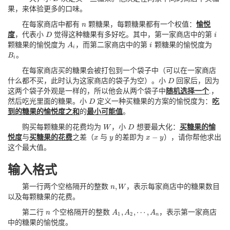
果，来体验更多的口味。
在每家商店中都有
颗糖果，每颗糖果都有一个权值：
愉悦
n
n
度
，代表小
觉得这种糖果有多好吃。其中，第一家商店中的第
D
D
i
i
颗糖果的愉悦度为
，而第二家商店中的第
颗糖果的愉悦度为
A
A
i
i
i
i
。
B
B
i
i
在每家商店买的糖果会被打包到一个袋子中（可以在一家商店
什么都不买，此时认为这家商店的袋子为空）。小
回家后，因为
D
D
这两个袋子外观是一样的，所以他会从两个袋子中
随机选择一个
.，
然后吃光里面的糖果。小
定义一种买糖果的方案的愉悦度为：
吃
D
D
到的糖果的愉悦度之和
的
最小可能值
。
购买每颗糖果的花费均为
，小
想要最大化：
买糖果的愉
W
W
D
D
−
悦度
与
买糖果的花费
之差（
与
的差即为
），请你帮他求出
x
x
y
y
x
x
−
y
y
这个最大值。
输入格式
,
第一行两个空格隔开的整数
，表示每家商店中的糖果数目
n
n
,
W
W
以及每颗糖果的花费。
,
,
⋯
,
第二行
个空格隔开的整数
，表示第一家商店
n
n
A
A
A
A
1
,
A
2
,
⋯
,
A
n
1
2
n
中的糖果的愉悦度。