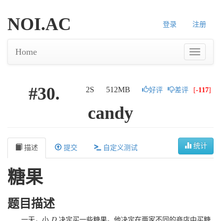
NOI.AC
登录
注册
Home
#30.
2S
512MB
好评
差评
[
-117
]
candy
统计
描述
提交
自定义测试
糖果
题目描述
一天，小
决定买一些糖果。他决定在两家不同的商店中买糖
D
D