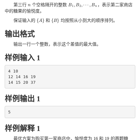
,
,
⋯
,
第三行
个空格隔开的整数
，表示第二家商店
n
n
B
B
B
B
1
,
B
2
,
⋯
,
B
n
1
2
n
中的糖果的愉悦度。
{
}
{
}
保证输入的
和
均按照从小到大的顺序排列。
{
A
A
}
{
B
B
}
输出格式
输出一行一个整数，表示这个差值的最大值。
样例输入 1
4 10

12 14 16 19

样例输出 1
样例解释 1
16
19
最优方案为购买第一家商店中，愉悦度为
和
的两颗糖
16
19