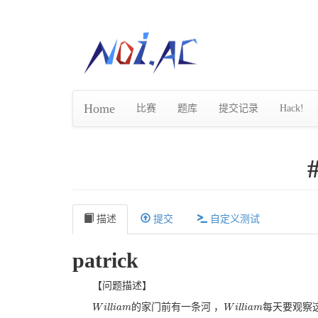
Home
比赛
题库
提交记录
Hack!
描述
提交
自定义测试
patrick
【问题描述】
的家门前有一条河 ，
每天要观察
W
W
i
i
l
l
l
i
l
a
i
a
m
m
W
W
i
i
l
l
l
i
l
a
i
a
m
m