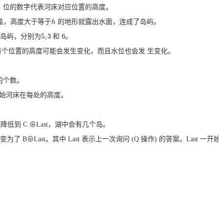
位的数字代表河床对应位置的高度。
i
i
盖，高度大于等于
的地形就露出水面，连成了岛屿。
h
h
5
,
3
6
岛屿，分别为
和
。
5
,
3
6
个位置的高度可能会发生变化，而且水位也会发 生变化。
的个数。
开始河床在每处的高度。
低到 C ⊕Last，湖中会有几个岛。
度变为了 B⊕Last。其中 Last 表示上一次询问 (Q 操作) 的答案。Last