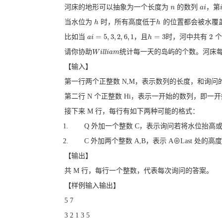
河床的地形可以抽象为一个长度为
的数列
，第
n
n
a
a
i
i
当水位为
时，所有高度低于
的位置都会被水覆
h
h
h
h
=
5
,
3
,
2
,
6
,
1
=
3
2
比如当
，且
时，河中共有
个
a
a
i
i
=
5
,
3
,
2
,
6
,
1
h
h
=
3
2
请你协助
统计每一天的岛屿的个数。河床每
W
W
i
i
l
l
l
i
l
a
i
a
m
m
【输入】
第一行两个正整数 N,M，表示数列的长度，和询问
第二行 N 个正整数 Hi，表示一开始的数列，即一
接下来 M 行，每行有如下两种可能的格式：
Q 外加一个整数 C，表示询问若将水位抬高或降
C 外加两个整数 A,B，表示 A⊕Last 处的高
【输出】
共 M 行，每行一个整数，代表每次询问的答案。
【样例输入输出】
5 7
3 2 1 3 5