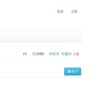
登录
注册
1S
512MB
好评
差评
[
-2
]
统计