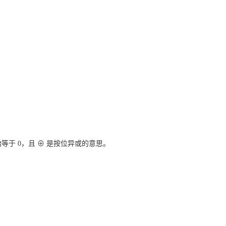
 一开始等于 0，且 ⊕ 是按位异或的意思。