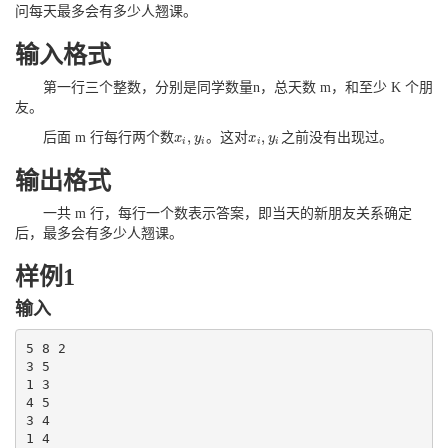
问每天最多会有多少人翘课。
输入格式
第一行三个整数，分别是同学数量n，总天数 m，和至少 K 个朋
友。
,
,
后面 m 行每行两个数
。这对
之前没有出现过。
x
x
i
,
y
y
i
x
x
i
,
y
y
i
i
i
i
i
输出格式
一共 m 行，每行一个数表示答案，即当天的新朋友关系确定
后，最多会有多少人翘课。
样例1
输入
5 8 2

3 5

1 3

4 5

3 4

1 4
